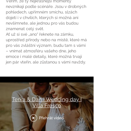
Věřím, že ty nejkrásnější momenty
nevznikají podle scénáře. Jsou v drobných
pohledech, upřímném smíchu, slzách
dojetí i v chvílích, kterých si možná ani
nevšimnete, ale jednou pro vás budou
znamenat celý svět.
Ať už si své „ano“ řeknete na zámku,
uprostřed přírody nebo na místě, které má
pro vás zvláštní význam, budu tam s vámi
– vnímat atmosféru vašeho dne, jeho
emoce i malé detaily, které možná trvají
jen pár vteřin, ale zůstanou s vámi navždy.
Všechna videa
Terka & Dan I Wedding day I
Villa Fresco
Přehrát video