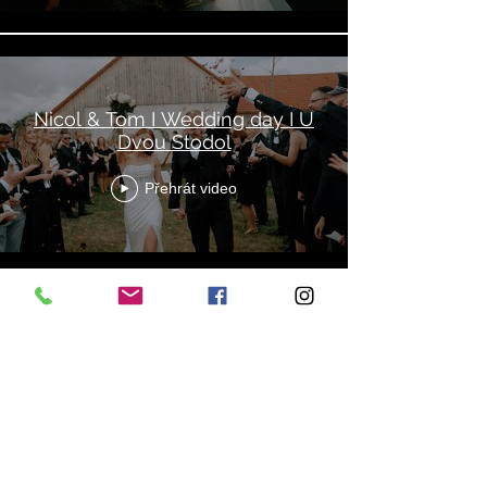
Nicol & Tom I Wedding day I U
Dvou Stodol
Přehrát video
Načíst další
Váš svatební den.
Váš příběh. Váš
film.