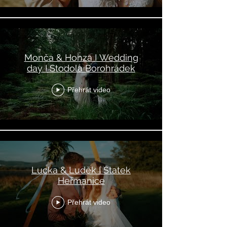
Monča & Honza I Wedding
day I Stodola Borohrádek
Přehrát video
Lucka & Luděk I Statek
Heřmanice
Přehrát video