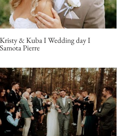
Kristy & Kuba I Wedding day I
Samota Pierre