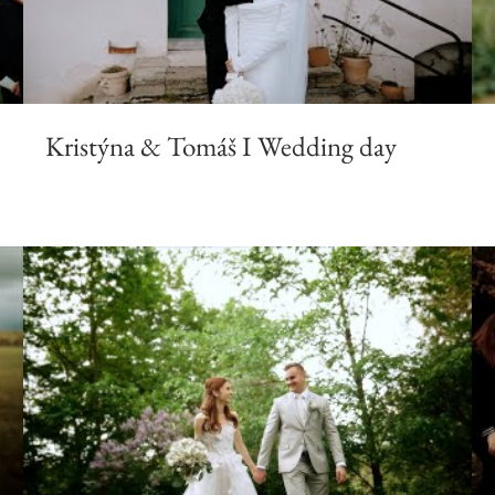
Kristýna & Tomáš I Wedding day