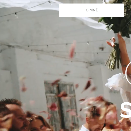
O MNĚ
S