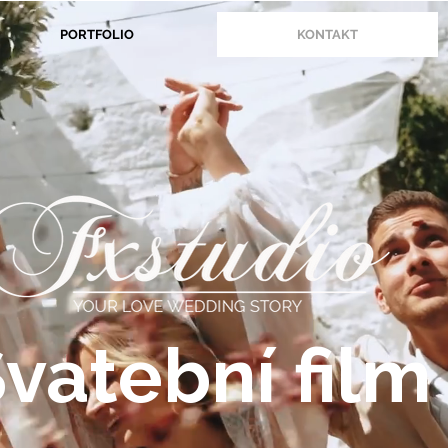
PORTFOLIO
KONTAKT
vatební film